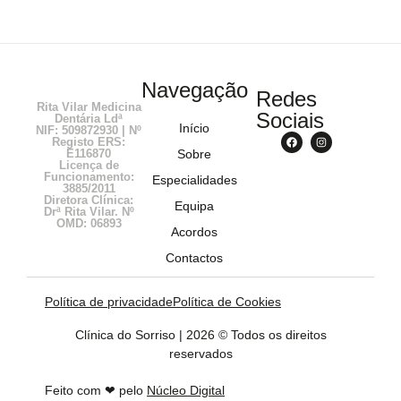
Navegação
Redes
Rita Vilar Medicina
Sociais
Dentária Ldª
Início
NIF: 509872930 | Nº
Registo ERS:
E116870
Sobre
Licença de
Funcionamento:
Especialidades
3885/2011
Diretora Clínica:
Equipa
Drª Rita Vilar. Nº
OMD: 06893
Acordos
Contactos
Política de privacidade
Política de Cookies
Clínica do Sorriso | 2026 © Todos os direitos
reservados
Feito com ❤ pelo
Núcleo Digital