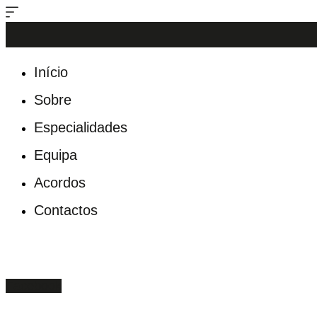
Pular
para
o
conteúdo
Início
Sobre
Especialidades
Equipa
Acordos
Contactos
Facebook