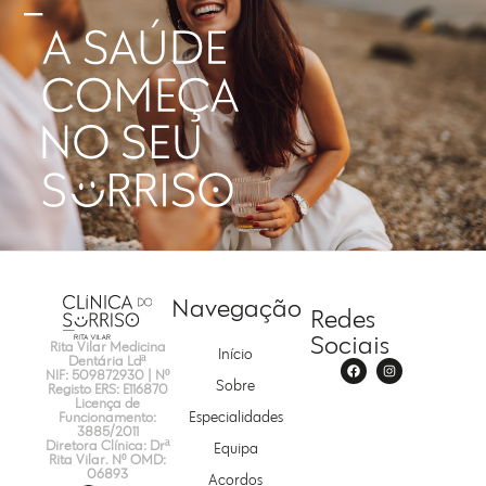
Navegação
Redes
Sociais
Rita Vilar Medicina
Início
Dentária Ldª
NIF: 509872930 | Nº
Sobre
Registo ERS: E116870
Licença de
Funcionamento:
Especialidades
3885/2011
Diretora Clínica: Drª
Equipa
Rita Vilar. Nº OMD:
06893
Acordos